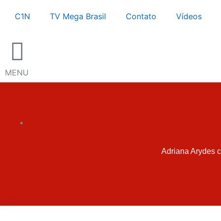
Ir
C1N
TV Mega Brasil
Contato
Vídeos
para
o
conteúdo
MENU
Adriana Arydes 