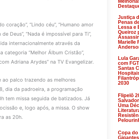
Melhoria
Destaqu
Justiça 
Penas d
 do coração”, “Lindo céu”, “Humano amor
Lessa e 
Queiroz 
de Deus”, “Nada é impossível para Ti”,
Assassin
Marielle
ida internacionalmente através da
Anderso
 categoria “Melhor Álbum Cristão”,
Lula Gar
com Adriana Arydes” na TV Evangelizar.
com FGT
Santas C
Hospitai
Filantróp
be ao palco trazendo as melhores
2030
 8, dia da padroeira, a programação
Flipelô 2
0h tem missa seguida de batizados. Já
Salvador
Uma Déc
rocissão e, logo após, a missa. O show
Literatur
Resistên
ra as 20h.
Pelourin
Copa do 
Gigantes