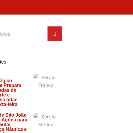
tes
ógico:
e Prepara
adas de
rte e
soladas
ta-feira
de São João
: Ações para
ntal,
a Náutica e