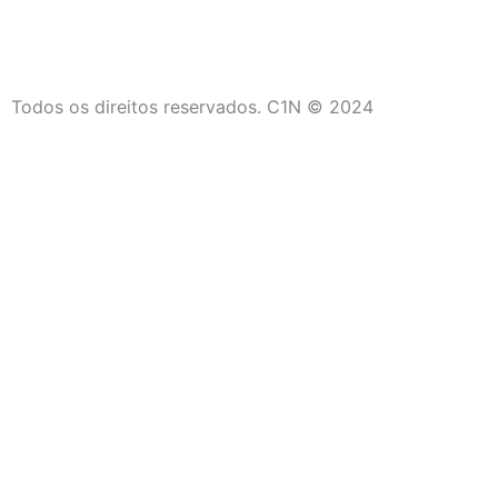
Todos os direitos reservados. C1N © 2024
C1N
Início
Últimas Notícias
Campos dos Goytacazes
São João da Barra
Saúde
Social