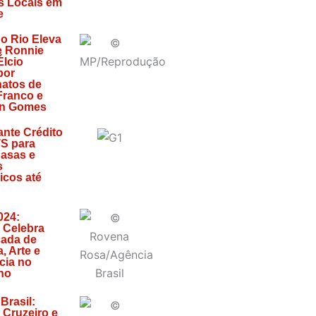
s Locais em
e
do Rio Eleva
e Ronnie
Élcio
por
atos de
 Franco e
n Gomes
ante Crédito
S para
asas e
s
icos até
024:
 Celebra
ada de
a, Arte e
cia no
ho
Brasil:
 Cruzeiro e