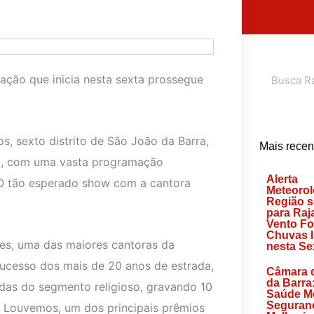
Search
ação que inicia nesta sexta prossegue
s, sexto distrito de São João da Barra,
Mais recen
e 8, com uma vasta programação
Alerta
s. O tão esperado show com a cantora
Meteorol
Região s
para Raj
Vento Fo
Chuvas I
des, uma das maiores cantoras da
nesta Sex
sucesso dos mais de 20 anos de estrada,
Câmara 
da Barra
idas do segmento religioso, gravando 10
Saúde Me
Seguranç
u Louvemos, um dos principais prêmios