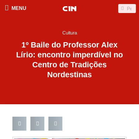
Ir
Search
Search
MENU
para
o
conteúdo
Cultura
1º Baile do Professor Alex
Lírio: encontro imperdível no
Centro de Tradições
Nordestinas